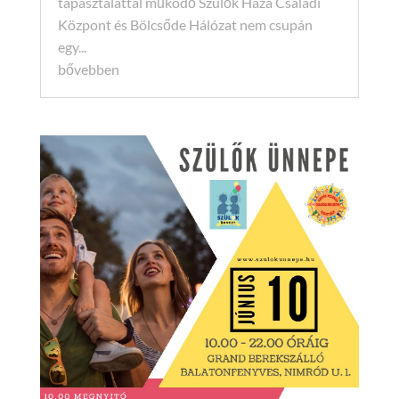
tapasztalattal működő Szülők Háza Családi
Központ és Bölcsőde Hálózat nem csupán
egy...
bővebben