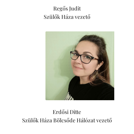
Regős Judit
Szülők Háza vezető
Erdősi Ditte
Szülők Háza Bölcsőde Hálózat vezető