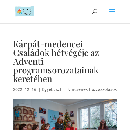
Kárpát-medencei
Családok hétvégéje az
Adventi
programsorozatainak
keretében
2022. 12. 16.
|
Egyéb
,
szh
|
Nincsenek hozzászólások