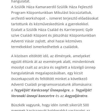
hangulatát.
A Szülők Háza Kamaraerdő Szülők Háza Fejlesztő
Program Központunkban Mikulást búcsúztattuk,
arcfestő workshopot -, ismeret terjesztő előadásokat
tartottunk és kézműveskedtünk a gyerekekkel.
Ezalatt a Szülők Háza Család és Karrierpont; Győr
szíve Családi Központ és Játszóház Központunkban
Adventi Vásár zajlott, ahol hazai kézműves
termékekkel ismerkedhettek a családok.
A közösen eltöltött idő, az élmények, amelyeket
együtt éltünk át az események alatt, mindenkinek
mosolyt csalt az arcára és segített a közelgő ünnep
hangulatának megalapozásában, egy kicsit
összekapcsolt és feltöltött minket a következő
Adventi Családi programsorozatunk állomásaira:
a
TegyélJót! Karácsony! Ünnepségre
, a
TegyélJót!
Veronaki ünnepi koncertre
és az
Angyaljáratra
.
Büszkék vagyunk, hogy idén ismét sikerült 500
gyermek karácsonyát boldogabbá varázsolni az