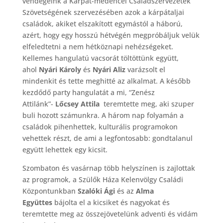
vendégeink a Kárpát-medencei Családszervezetek
Szövetségének szervezésében azok a kárpátaljai
családok, akiket elszakított egymástól a háború,
azért, hogy egy hosszú hétvégén megpróbáljuk velük
elfeledtetni a nem hétköznapi nehézségeket.
Kellemes hangulatú vacsorát töltöttünk együtt,
ahol
Nyári Károly
és
Nyári Aliz
varázsolt el
mindenkit és tette meghitté az alkalmat. A később
kezdődő party hangulatát a mi, “Zenész
Attilánk”-
Lőcsey
Attila
teremtette meg, aki szuper
buli hozott számunkra. A három nap folyamán a
családok pihenhettek, kulturális programokon
vehettek részt, de ami a legfontosabb: gondtalanul
együtt lehettek egy kicsit.
Szombaton és vasárnap több helyszínen is zajlottak
az programok, a Szülők Háza Kelenvölgy Családi
Központunkban
Szalóki Ági
és az
Alma
Együttes
bájolta el a kicsiket és nagyokat és
teremtette meg az összejövetelünk adventi és vidám