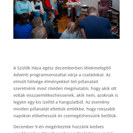
A Szülők Háza egész decemberben lélekmelegítő
Adventi programsorozattal várja a családokat. Az
elmúlt hétvége élményekkel teli pillanatait
szeretnénk most röviden megmutatni, hogy akik ott
voltak visszaemlékezhessenek, akik nem, azoknak is
legyen egy kis ízelítő a hangulatból. Az esemény
minden pillanatát eltettük emlékbe, hogy rosszabb
napokon elővehessük és csemegézhessünk belőlük.
December 9-én megérkeztek hozzánk kedves